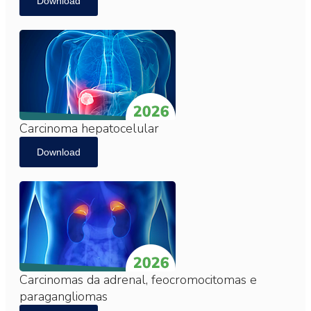
Download
Carcinoma hepatocelular
Download
Carcinomas da adrenal, feocromocitomas e
paragangliomas